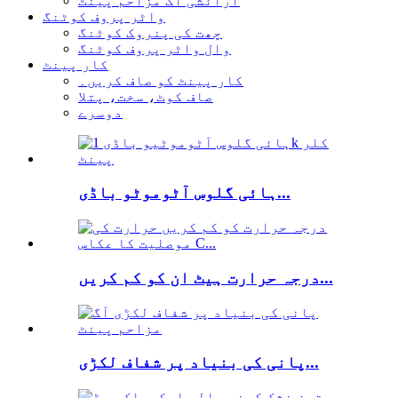
آرائشی آگ مزاحم پینٹ
واٹر پروف کوٹنگ
چھت کی پنروک کوٹنگ
وال واٹر پروف کوٹنگ
کار پینٹ
کار پینٹ کو صاف کریں۔
صاف کوٹ، سخت، پتلا
دوسرے
ہائی گلوس آٹوموٹو باڈی...
درجہ حرارت ہیٹ ان کو کم کریں...
پانی کی بنیاد پر شفاف لکڑی...