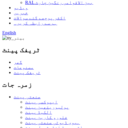
RAL بین الاقوامی رنگین چارٹ
ویڈیو
خبریں
اکثر پوچھے گئے سوالات
ہم سے رابطہ کریں۔
English
ٹریفک پینٹ
گھر
مصنوعات
ٹریفک پینٹ
زمرہ جات
صنعتی پینٹ
ایپوکسی پینٹ
پولیوریتھین پینٹ
الکیڈ پینٹ
فلورو کاربن پینٹ
ہیوی ڈیوٹی صنعتی پینٹ
واٹر بیسڈ انڈسٹریل پینٹ