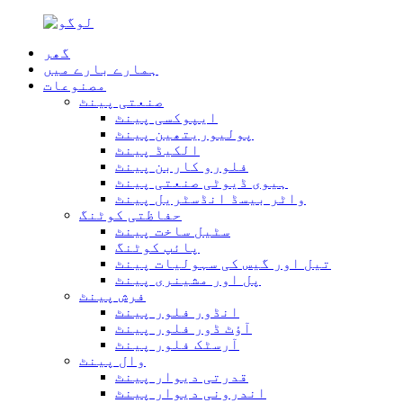
گھر
ہمارے بارے میں
مصنوعات
صنعتی پینٹ
ایپوکسی پینٹ
پولیوریتھین پینٹ
الکیڈ پینٹ
فلورو کاربن پینٹ
ہیوی ڈیوٹی صنعتی پینٹ
واٹر بیسڈ انڈسٹریل پینٹ
حفاظتی کوٹنگ
سٹیل ساخت پینٹ
پائپ کوٹنگ
تیل اور گیس کی سہولیات پینٹ
پل اور مشینری پینٹ
فرش پینٹ
انڈور فلور پینٹ
آؤٹ ڈور فلور پینٹ
آرسٹک فلور پینٹ
وال پینٹ
قدرتی دیوار پینٹ
اندرونی دیوار پینٹ