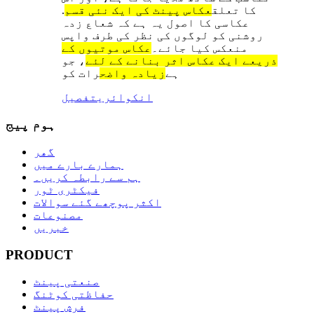
کا تعلق
عکاس پینٹ کی ایک نئی قسم
.
عکاسی کا اصول یہ ہے کہ شعاع زدہ
روشنی کو لوگوں کی نظر کی طرف واپس
منعکس کیا جائے۔
عکاس موتیوں کے
ذریعے ایک عکاس اثر بنانے کے لئے
، جو
ہے
زیادہ واضح
رات کو
انکوائری
تفصیل
ہوم پیج
گھر
ہمارے بارے میں
ہم سے رابطہ کریں۔
فیکٹری ٹور
اکثر پوچھے گئے سوالات
مصنوعات
خبریں
PRODUCT
صنعتی پینٹ
حفاظتی کوٹنگ
فرش پینٹ