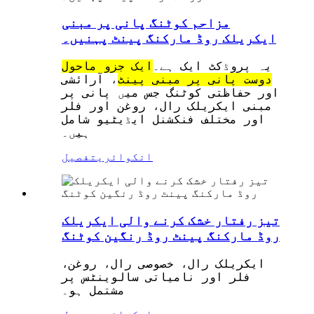
مزاحم کوٹنگ پانی پر مبنی
ایکریلک روڈ مارکنگ پینٹ پہنیں۔
یہ پروڈکٹ ایک ہے۔
ایک جزو ماحول
دوست پانی پر مبنی پینٹ
، آرائشی
اور حفاظتی کوٹنگ جس میں پانی پر
مبنی ایکریلک رال، روغن اور فلر
اور مختلف فنکشنل ایڈیٹیو شامل
ہیں۔
انکوائری
تفصیل
تیز رفتار خشک کرنے والی ایکریلک
روڈ مارکنگ پینٹ روڈ رنگین کوٹنگ
ایکریلک رال، خصوصی رال، روغن،
فلر اور نامیاتی سالوینٹس پر
مشتمل ہو۔