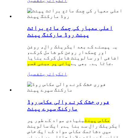
انکوائری
تفصیل
اعلی معیار کی چمک مائع برائٹ
پینٹ روڈ مارکنگ پینٹ
یہ پیسنے کے بعد ایکریلک رال، روغن
اور چمکدار روغن کو شامل کرکے،
اضافی اور سالوینٹ شامل کرکے بنایا
.
جاتا ہے۔ بھی ہے
پانی پر مبنی قسم
انکوائری
تفصیل
فوری خشک کرنے والی عکاس روڈ
مارکنگ سپرے پینٹ
عکاس پینٹ
بنیادی مواد کے طور پر
ایکریلک رال سے بنا ہے، ایک سالوینٹ
میں دشاتمک عکاس مواد کے ایک خاص
تناسب کے ساتھ ملایا جاتا ہے، اور اس