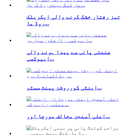
تیز رفتار خشک کرنے والی ایکریلک
روڈ ما...
صنعتی پانی سے پیدا ہونے والی
ایپوکسی...
اینٹی کورروشن پینٹ سسٹم...
اعلی آسنجن مخالف مورچا اور...