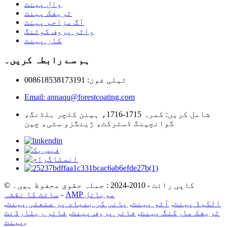
وال پینٹ
ٹریفک پینٹ
آگ مزاحم پینٹ
واٹر پروف کوٹنگ
کار پینٹ
ہم سے رابطہ کریں۔
ٹیلی فون: 008618538173191
Email: annaqu@forestcoating.com
شامل کریں: کمرہ 1715-1716، ہینن کلچر بلڈنگ،
گوانچینگ ڈسٹرکٹ، ژینگزو سٹی، چین
© کاپی رائٹ - 2010-2024 : جملہ حقوق محفوظ ہیں۔
AMP موبائل
-
سائٹ کا نقشہ
الکیڈ پینٹ
,
آٹو پینٹ
,
پانی کی بنیاد پر صنعتی پینٹ
,
ٹریفک مارکنگ پینٹ
,
فائر پروف پینٹ
,
فائر ریٹارڈنٹ
,
پینٹ